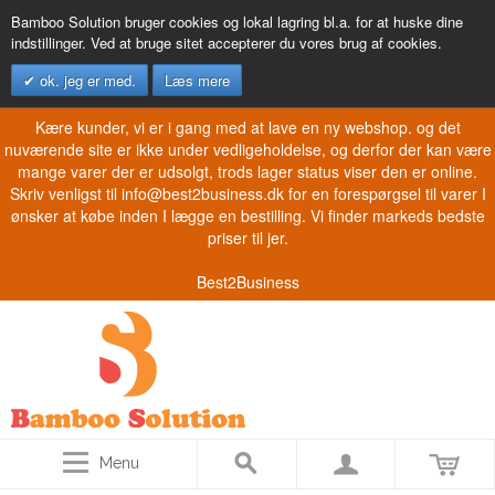
Bamboo Solution bruger cookies og lokal lagring bl.a. for at huske dine
indstillinger. Ved at bruge sitet accepterer du vores brug af cookies.
ok. jeg er med.
Læs mere
Kære kunder, vi er i gang med at lave en ny webshop. og det
nuværende site er ikke under vedligeholdelse, og derfor der kan være
mange varer der er udsolgt, trods lager status viser den er online.
Skriv venligst til info@best2business.dk for en forespørgsel til varer I
ønsker at købe inden I lægge en bestilling. Vi finder markeds bedste
priser til jer.
Best2Business
Menu