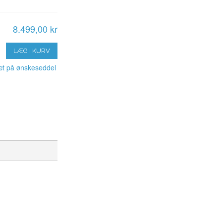
8.499,00 kr
LÆG I KURV
t på ønskeseddel