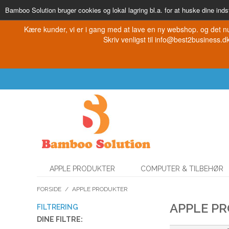
Bamboo Solution bruger cookies og lokal lagring bl.a. for at huske dine indst
Kære kunder, vi er i gang med at lave en ny webshop. og det nu
Skriv venligst til info@best2business.dk 
APPLE PRODUKTER
COMPUTER & TILBEHØR
FORSIDE
/
APPLE PRODUKTER
APPLE P
FILTRERING
DINE FILTRE: