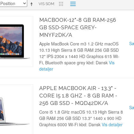
VIS SOM
MACBOOK-12"-8 GB RAM-256
GB SSD-SPACE GREY-
MNYF2DK/A
Sæ
Apple MacBook Core m3 1.2 GHz macOS
10.13 High Sierra 8 GB RAM 256 GB SSD
12" IPS 2304 x 1440 HD Graphics 615 Wi-
Fi, Bluetooth space grey kbd: Dansk
Vis
detaljer
APPLE MACBOOK AIR - 13.3" -
CORE I5 1.8 GHZ - 8 GB RAM -
256 GB SSD - MQD42DK/A
Sæ
Core i5 1.8 GHz macOS 10.13 High Sierra 8
GB RAM 256 GB SSD 13.3" 1440 x 900 HD
Graphics 6000 Wi-Fi kbd: Dansk
Vis detaljer