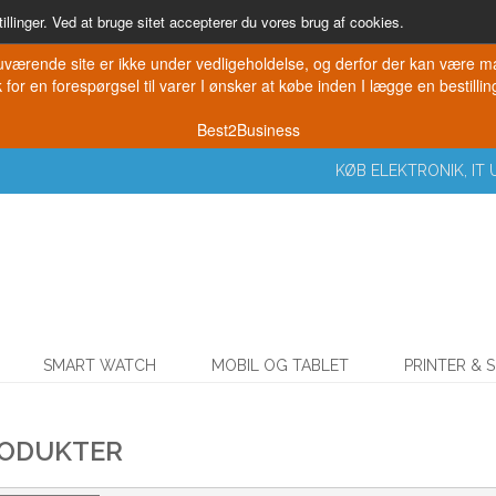
illinger. Ved at bruge sitet accepterer du vores brug af cookies.
værende site er ikke under vedligeholdelse, og derfor der kan være mang
for en forespørgsel til varer I ønsker at købe inden I lægge en bestilling
Best2Business
KØB ELEKTRONIK, I
SMART WATCH
MOBIL OG TABLET
PRINTER & 
RODUKTER