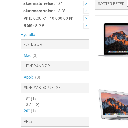
skærmstørrelse:
12"
SORTER EFTER
skærmstørrelse:
13.3"
Pris:
0,00 kr - 10.000,00 kr
RAM:
8 GB
Ryd alle
KATEGORI
Mac
(3)
LEVERANDØR
Apple
(3)
SKÆRMSTØRRELSE
12"
(1)
13.3"
(2)
20"
(1)
PRIS