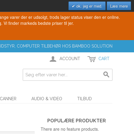
ok. jeg er med.
Læs mere
e varer der er udsolgt, trods lager status viser den er online.
. Vi finder markeds bedste priser til jer.
T UDSTYR, COMPUTER TILBEHØR HOS BAMBOO SOLUTION
ACCOUNT
CART
SCANNER
AUDIO & VIDEO
TILBUD
POPULÆRE PRODUKTER
There are no feature products.