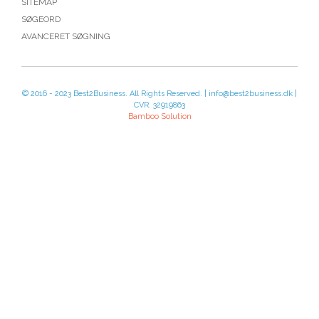
SITEMAP
SØGEORD
AVANCERET SØGNING
© 2016 - 2023 Best2Business. All Rights Reserved. | info@best2business.dk |
CVR. 32919863
Bamboo Solution