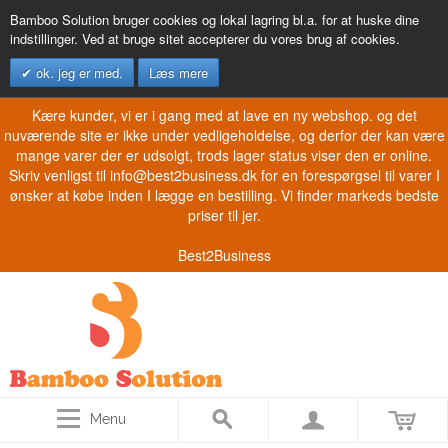
Bamboo Solution bruger cookies og lokal lagring bl.a. for at huske dine
indstillinger. Ved at bruge sitet accepterer du vores brug af cookies.
ok. jeg er med.
Læs mere
Kære kunder, vi er i gang med at lave en ny webshop. og det
nuværende site er ikke under vedligeholdelse, og derfor der kan være
mange varer der er udsolgt, trods lager status viser den er online.
Skriv venligst til info@best2business.dk for en forespørgsel til varer I
ønsker at købe inden I lægge en bestilling. Vi finder markeds bedste
priser til jer.
Best2Business
Menu