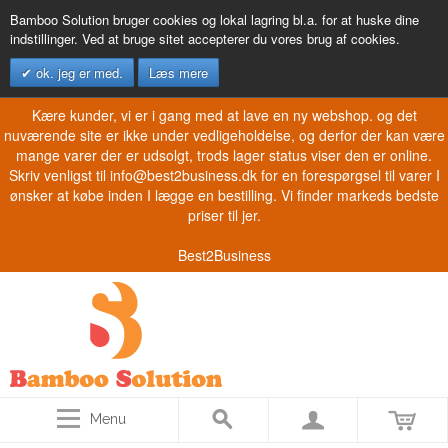
Bamboo Solution bruger cookies og lokal lagring bl.a. for at huske dine
indstillinger. Ved at bruge sitet accepterer du vores brug af cookies.
ok. jeg er med.
Læs mere
Kære kunder, vi er i gang med at lave en ny webshop. og det
nuværende site er ikke under vedligeholdelse, og derfor der kan være
mange varer der er udsolgt, trods lager status viser den er online.
Skriv venligst til info@best2business.dk for en forespørgsel til varer I
ønsker at købe inden I lægge en bestilling. Vi finder markeds bedste
priser til jer.
Best2Business
Menu