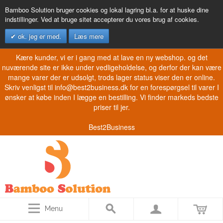
Bamboo Solution bruger cookies og lokal lagring bl.a. for at huske dine
indstillinger. Ved at bruge sitet accepterer du vores brug af cookies.
ok. jeg er med.
Læs mere
Kære kunder, vi er i gang med at lave en ny webshop. og det
nuværende site er ikke under vedligeholdelse, og derfor der kan være
mange varer der er udsolgt, trods lager status viser den er online.
Skriv venligst til info@best2business.dk for en forespørgsel til varer I
ønsker at købe inden I lægge en bestilling. Vi finder markeds bedste
priser til jer.
Best2Business
Menu