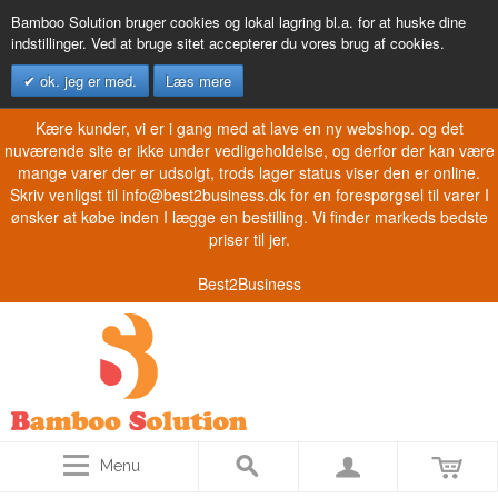
Bamboo Solution bruger cookies og lokal lagring bl.a. for at huske dine
indstillinger. Ved at bruge sitet accepterer du vores brug af cookies.
ok. jeg er med.
Læs mere
Kære kunder, vi er i gang med at lave en ny webshop. og det
nuværende site er ikke under vedligeholdelse, og derfor der kan være
mange varer der er udsolgt, trods lager status viser den er online.
Skriv venligst til info@best2business.dk for en forespørgsel til varer I
ønsker at købe inden I lægge en bestilling. Vi finder markeds bedste
priser til jer.
Best2Business
Menu