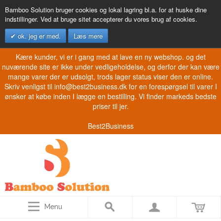
Bamboo Solution bruger cookies og lokal lagring bl.a. for at huske dine
indstillinger. Ved at bruge sitet accepterer du vores brug af cookies.
ok. jeg er med.
Læs mere
Kære kunder, vi er i gang med at lave en ny webshop. og det
nuværende site er ikke under vedligeholdelse, og derfor der kan være
mange varer der er udsolgt, trods lager status viser den er online.
Skriv venligst til info@best2business.dk for en forespørgsel til varer I
ønsker at købe inden I lægge en bestilling. Vi finder markeds bedste
priser til jer.
Best2Business
Menu