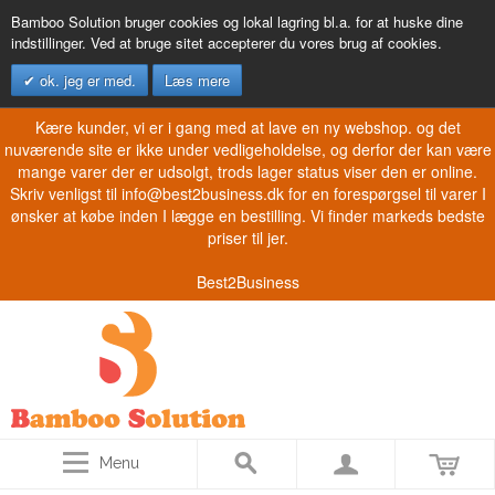
Bamboo Solution bruger cookies og lokal lagring bl.a. for at huske dine
indstillinger. Ved at bruge sitet accepterer du vores brug af cookies.
ok. jeg er med.
Læs mere
Kære kunder, vi er i gang med at lave en ny webshop. og det
nuværende site er ikke under vedligeholdelse, og derfor der kan være
mange varer der er udsolgt, trods lager status viser den er online.
Skriv venligst til info@best2business.dk for en forespørgsel til varer I
ønsker at købe inden I lægge en bestilling. Vi finder markeds bedste
priser til jer.
Best2Business
Menu