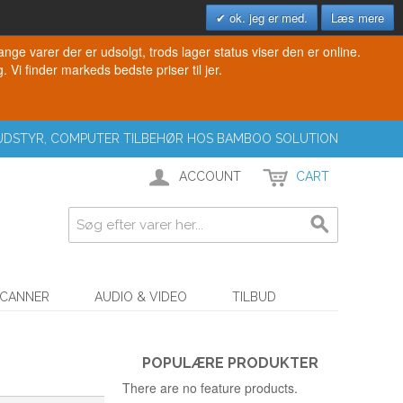
ok. jeg er med.
Læs mere
e varer der er udsolgt, trods lager status viser den er online.
. Vi finder markeds bedste priser til jer.
T UDSTYR, COMPUTER TILBEHØR HOS BAMBOO SOLUTION
ACCOUNT
CART
SCANNER
AUDIO & VIDEO
TILBUD
POPULÆRE PRODUKTER
There are no feature products.