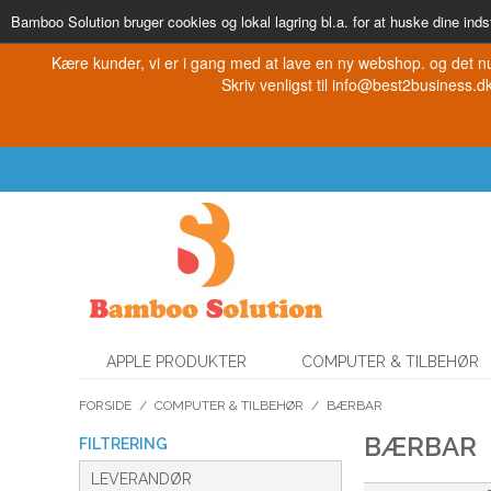
Bamboo Solution bruger cookies og lokal lagring bl.a. for at huske dine indst
Kære kunder, vi er i gang med at lave en ny webshop. og det nu
Skriv venligst til info@best2business.dk 
APPLE PRODUKTER
COMPUTER & TILBEHØR
FORSIDE
/
COMPUTER & TILBEHØR
/
BÆRBAR
BÆRBAR
FILTRERING
LEVERANDØR