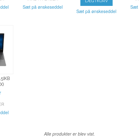
LÆG I KURV
ddel
Sæt på ønskeseddel
Sæt
Sæt på ønskeseddel
5IKB
X)
r
ER
ddel
Alle produkter er blev vist.