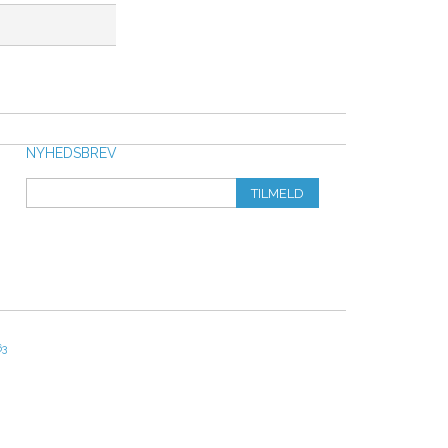
NYHEDSBREV
TILMELD
63