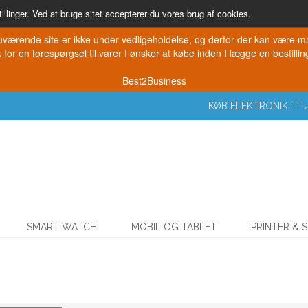
illinger. Ved at bruge sitet accepterer du vores brug af cookies.
værende site er ikke under vedligeholdelse, og derfor der kan være mang
for en forespørgsel til varer I ønsker at købe inden I lægge en bestilling
Best2Business
KØB ELEKTRONIK, I
SMART WATCH
MOBIL OG TABLET
PRINTER & 