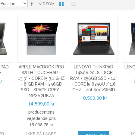
VIS SOM
KPAD
APPLE MACBOOK PRO
LENOVO THINKPAD
LENO
E
WITH TOUCHBAR -
T480S 20L8 - 8GB
13.3" - CORE I5 3.1 GHZ
RAM - 256GB SSD - 14"
r
- 8 GB RAM - 256GB
- CORE I5 8250U / 1.6
SSD - SPACE GREY -
GHZ - 20L8002WMD
MPXV2DK/A
10.500,00 kr
14.599,00 kr
producentens
vejledende pris
15.038,75 kr
ER
IKKE PÅ LAGER
I