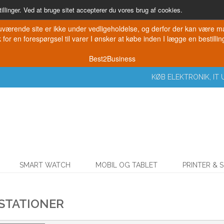
illinger. Ved at bruge sitet accepterer du vores brug af cookies.
værende site er ikke under vedligeholdelse, og derfor der kan være mang
for en forespørgsel til varer I ønsker at købe inden I lægge en bestilling
Best2Business
KØB ELEKTRONIK, I
SMART WATCH
MOBIL OG TABLET
PRINTER & 
STATIONER