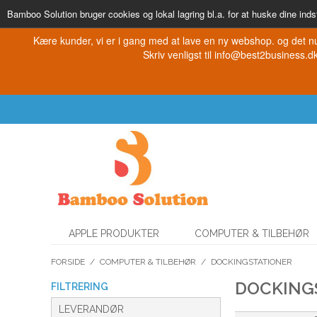
Bamboo Solution bruger cookies og lokal lagring bl.a. for at huske dine indst
Kære kunder, vi er i gang med at lave en ny webshop. og det nu
Skriv venligst til info@best2business.dk 
APPLE PRODUKTER
COMPUTER & TILBEHØR
FORSIDE
/
COMPUTER & TILBEHØR
/
DOCKINGSTATIONER
DOCKING
FILTRERING
LEVERANDØR