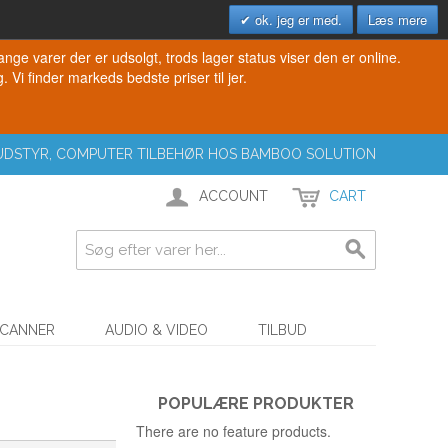
ok. jeg er med.
Læs mere
e varer der er udsolgt, trods lager status viser den er online.
. Vi finder markeds bedste priser til jer.
T UDSTYR, COMPUTER TILBEHØR HOS BAMBOO SOLUTION
ACCOUNT
CART
SCANNER
AUDIO & VIDEO
TILBUD
POPULÆRE PRODUKTER
There are no feature products.