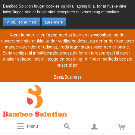
Bamboo Solution bruger cookies og lokal lagring bl.a. for at huske dine
indstillinger. Ved at bruge sitet accepterer du vores brug af cookies.
ok. jeg er med.
Læs mere
Kære kunder, vi er i gang med at lave en ny webshop. og det
nuværende site er ikke under vedligeholdelse, og derfor der kan være
mange varer der er udsolgt, trods lager status viser den er online.
Skriv venligst til info@best2business.dk for en forespørgsel til varer I
ønsker at købe inden I lægge en bestilling. Vi finder markeds bedste
priser til jer.
Best2Business
Menu