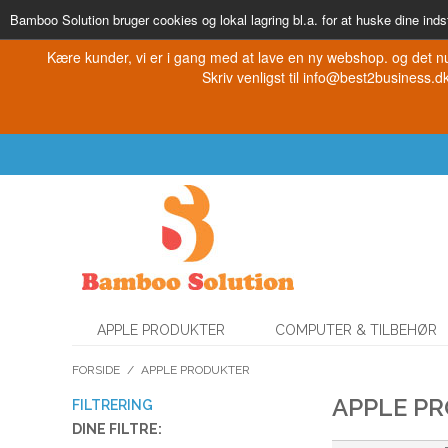
Bamboo Solution bruger cookies og lokal lagring bl.a. for at huske dine indst
Kære kunder, vi er i gang med at lave en ny webshop. og det nu
Skriv venligst til info@best2business.dk 
APPLE PRODUKTER
COMPUTER & TILBEHØR
FORSIDE
/
APPLE PRODUKTER
APPLE P
FILTRERING
DINE FILTRE: