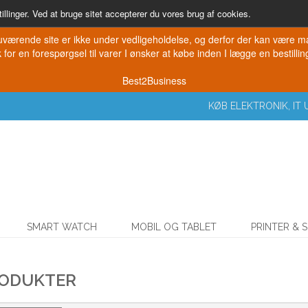
illinger. Ved at bruge sitet accepterer du vores brug af cookies.
værende site er ikke under vedligeholdelse, og derfor der kan være mang
for en forespørgsel til varer I ønsker at købe inden I lægge en bestilling
Best2Business
KØB ELEKTRONIK, I
SMART WATCH
MOBIL OG TABLET
PRINTER & 
RODUKTER