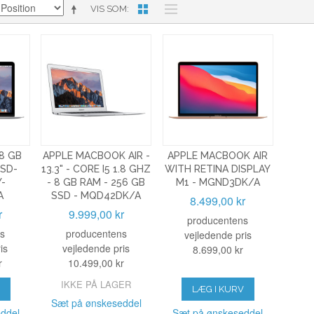
VIS SOM
8 GB
APPLE MACBOOK AIR -
APPLE MACBOOK AIR
SSD-
13.3" - CORE I5 1.8 GHZ
WITH RETINA DISPLAY
Y-
- 8 GB RAM - 256 GB
M1 - MGND3DK/A
A
SSD - MQD42DK/A
8.499,00 kr
r
9.999,00 kr
producentens
s
producentens
vejledende pris
is
vejledende pris
8.699,00 kr
r
10.499,00 kr
IKKE PÅ LAGER
V
LÆG I KURV
Sæt på ønskeseddel
ddel
Sæt på ønskeseddel