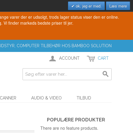
ok. jeg er med.
Læs mere
e varer der er udsolgt, trods lager status viser den er online.
. Vi finder markeds bedste priser til jer.
T UDSTYR, COMPUTER TILBEHØR HOS BAMBOO SOLUTION
ACCOUNT
CART
SCANNER
AUDIO & VIDEO
TILBUD
POPULÆRE PRODUKTER
There are no feature products.