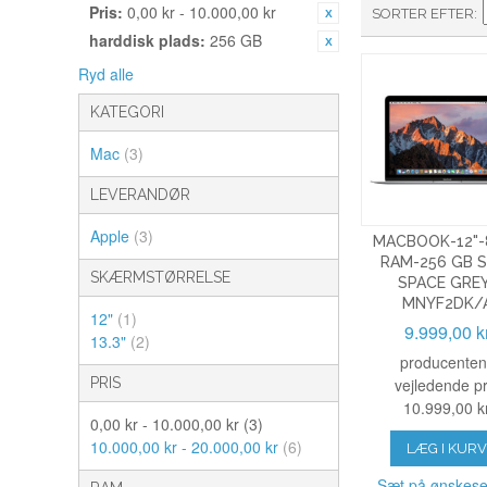
Pris:
0,00 kr - 10.000,00 kr
SORTER EFTER
harddisk plads:
256 GB
Ryd alle
KATEGORI
Mac
(3)
LEVERANDØR
Apple
(3)
MACBOOK-12"-
RAM-256 GB 
SKÆRMSTØRRELSE
SPACE GRE
MNYF2DK/
12"
(1)
9.999,00 k
13.3"
(2)
producenten
vejledende pr
PRIS
10.999,00 k
0,00 kr - 10.000,00 kr
(3)
10.000,00 kr - 20.000,00 kr
(6)
LÆG I KUR
Sæt på ønskese