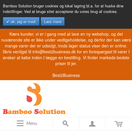
Bamboo Solution bruger cookies og lokal lagring bl.a. for at huske dine
indstillinger. Ved at bruge sitet accepterer du vores brug af cookies.
ok. jeg er med.
Læs mere
Kære kunder, vi er i gang med at lave en ny webshop. og det
nuværende site er ikke under vedligeholdelse, og derfor der kan være
mange varer der er udsolgt, trods lager status viser den er online.
Skriv venligst til info@best2business.dk for en forespørgsel til varer I
ønsker at købe inden I lægge en bestilling. Vi finder markeds bedste
priser til jer.
Best2Business
Menu