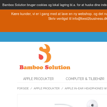
Bamboo Solution bruger cookies og lokal lagring bl.a. for at huske dine indst
Kære kunder, vi er i gang med at lave en ny webshop. og det nu
Skriv venligst til info@best2business.dk 
APPLE PRODUKTER
COMPUTER & TILBEHØR
FORSIDE
/
APPLE PRODUKTER
/
APPLE IN-EAR HEADPHONES W