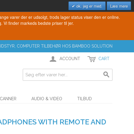
ok. jeg er med.
Læs mere
e varer der er udsolgt, trods lager status viser den er online.
. Vi finder markeds bedste priser til jer.
T UDSTYR, COMPUTER TILBEHØR HOS BAMBOO SOLUTION
ACCOUNT
CART
SCANNER
AUDIO & VIDEO
TILBUD
EADPHONES WITH REMOTE AND