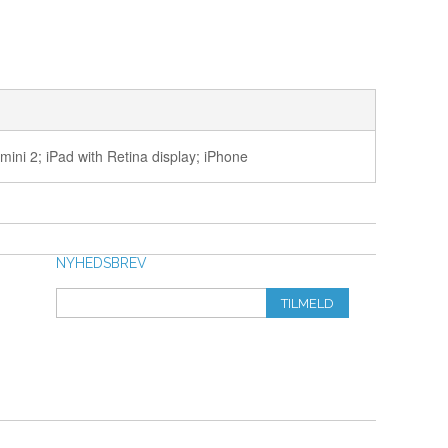
mini 2; iPad with Retina display; iPhone
NYHEDSBREV
TILMELD