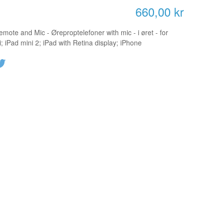
660,00 kr
ote and Mic - Øreproptelefoner with mic - i øret - for
i; iPad mini 2; iPad with Retina display; iPhone