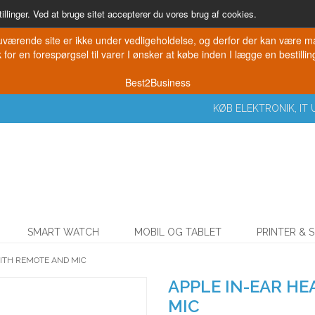
illinger. Ved at bruge sitet accepterer du vores brug af cookies.
værende site er ikke under vedligeholdelse, og derfor der kan være mang
for en forespørgsel til varer I ønsker at købe inden I lægge en bestilling
Best2Business
KØB ELEKTRONIK, I
SMART WATCH
MOBIL OG TABLET
PRINTER & 
ITH REMOTE AND MIC
APPLE IN-EAR H
MIC