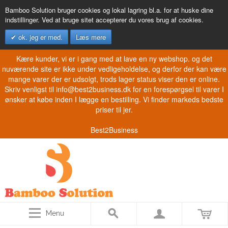
Bamboo Solution bruger cookies og lokal lagring bl.a. for at huske dine
indstillinger. Ved at bruge sitet accepterer du vores brug af cookies.
ok. jeg er med.
Læs mere
Kære kunder, vi er i gang med at lave en ny webshop. og det
nuværende site er ikke under vedligeholdelse, og derfor der kan være
mange varer der er udsolgt, trods lager status viser den er online.
Skriv venligst til info@best2business.dk for en forespørgsel til varer I
ønsker at købe inden I lægge en bestilling. Vi finder markeds bedste
priser til jer.
Best2Business
Menu