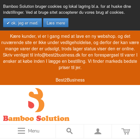
Bamboo Solution bruger cookies og lokal lagring bl.a. for at huske dine
indstillinger. Ved at bruge sitet accepterer du vores brug af cookies.
ok. jeg er med.
Læs mere
Kære kunder, vi er i gang med at lave en ny webshop. og det
nuværende site er ikke under vedligeholdelse, og derfor der kan være
mange varer der er udsolgt, trods lager status viser den er online.
Skriv venligst til info@best2business.dk for en forespørgsel til varer I
ønsker at købe inden I lægge en bestilling. Vi finder markeds bedste
priser til jer.
Best2Business
Menu