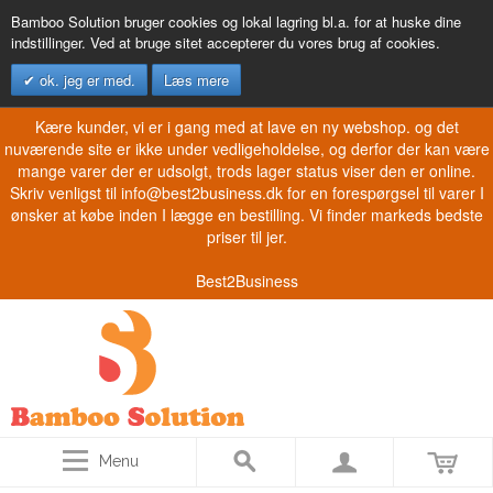
Bamboo Solution bruger cookies og lokal lagring bl.a. for at huske dine
indstillinger. Ved at bruge sitet accepterer du vores brug af cookies.
ok. jeg er med.
Læs mere
Kære kunder, vi er i gang med at lave en ny webshop. og det
nuværende site er ikke under vedligeholdelse, og derfor der kan være
mange varer der er udsolgt, trods lager status viser den er online.
Skriv venligst til info@best2business.dk for en forespørgsel til varer I
ønsker at købe inden I lægge en bestilling. Vi finder markeds bedste
priser til jer.
Best2Business
Menu